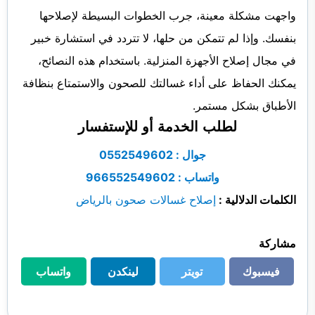
واجهت مشكلة معينة، جرب الخطوات البسيطة لإصلاحها
بنفسك. وإذا لم تتمكن من حلها، لا تتردد في استشارة خبير
في مجال إصلاح الأجهزة المنزلية. باستخدام هذه النصائح،
يمكنك الحفاظ على أداء غسالتك للصحون والاستمتاع بنظافة
الأطباق بشكل مستمر.
لطلب الخدمة أو للإستفسار
جوال : 0552549602
واتساب : 966552549602
الكلمات الدلالية :
إصلاح غسالات صحون بالرياض
مشاركة
فيسبوك
تويتر
لينكدن
واتساب
فيسبوك
تويتر
لينكدن
واتساب