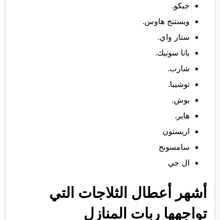
جبكو.
ويستنج هاوس.
ستار واي.
بانا سونيك.
شارب.
توشيبا.
بوش.
هاير.
اريستون
سامسونج
ال جي
أشهر أعطال الثلاجات التي
تواجهها ربات المنازل ‏ ‏