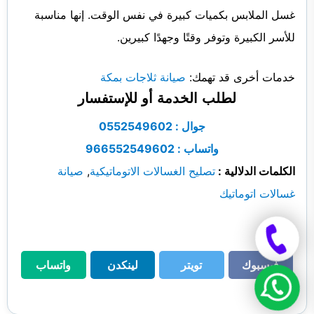
غسل الملابس بكميات كبيرة في نفس الوقت. إنها مناسبة
للأسر الكبيرة وتوفر وقتًا وجهدًا كبيرين.
خدمات أخرى قد تهمك:
صيانة ثلاجات بمكة
لطلب الخدمة أو للإستفسار
جوال : 0552549602
واتساب : 966552549602
الكلمات الدلالية :
تصليح الغسالات الاتوماتيكية
,
صيانة
غسالات اتوماتيك
مشاركة
فيسبوك
تويتر
لينكدن
واتساب
فيسبوك
تويتر
لينكدن
واتساب